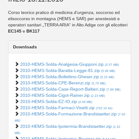
Corso teorico pratico di medicina d‘urgenza, soccorso ed
elisoccorso in montagna (HEMS e SAR) per anestesisti e
operatori sanitari „TERRA ARIA“ in Alto Adige con gli elicotteri
EC145
e
BK117
Downloads
2010-HEMS-Solda-Analgesia-Giupponi.zip
(3.57 MB)
2010-HEMS-Solda-Baratta-Legge-81.zip
(5.96 MB)
2010-HEMS-Solda-Bollettino-Gheser.zip
(5.25 MB)
2010-HEMS-Solda-CPE-Berenzi.zip
(3.75 MB)
2010-HEMS-Solda-Case-Report-Baltieri.zip
(7.86 MB)
2010-HEMS-Solda-Cigot-Rainer.zip
(2.23 MB)
2010-HEMS-Solda-EZ-IO.zip
(4.49 MB)
2010-HEMS-Solda-Farmaci-Visetti.zip
(702.16 kb)
2010-HEMS-Solda-Formazione-Brandstaetter.zip
(7.05
MB)
2010-HEMS-Solda-Ipotermia-Brandstaetter.zip
(2.32
MB)
2010-HEMS-Solda-Ipotermia-Brugger.zip