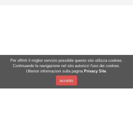
Per offrirti il miglior servizio possibile questo sito utilizza cookies.
Continuando la navigazione nel sito autorizzi l'uso dei cookies.
Ulteriori informazioni sulla pagina
Privacy Site
.
Mountain Hems Association
c/o Fondazione Alessandro Volta
Via per Cernobbio, 11
22100 Como
C.F. 91052040077