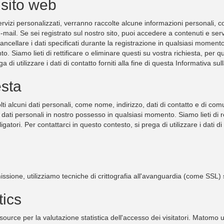
 sito web
ervizi personalizzati, verranno raccolte alcune informazioni personali, c
il. Se sei registrato sul nostro sito, puoi accedere a contenuti e servizi
 cancellare i dati specificati durante la registrazione in qualsiasi mome
. Siamo lieti di rettificare o eliminare questi su vostra richiesta, per 
 di utilizzare i dati di contatto forniti alla fine di questa Informativa sul
esta
lti alcuni dati personali, come nome, indirizzo, dati di contatto e di c
ati personali in nostro possesso in qualsiasi momento. Siamo lieti di ret
tori. Per contattarci in questo contesto, si prega di utilizzare i dati di 
missione, utilizziamo tecniche di crittografia all'avanguardia (come SSL
tics
ce per la valutazione statistica dell'accesso dei visitatori. Matomo util