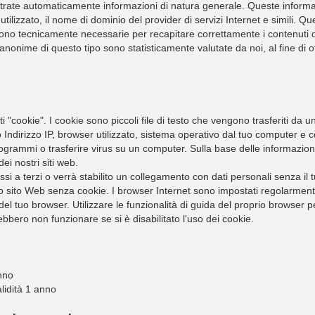
ate automaticamente informazioni di natura generale. Queste informazio
utilizzato, il nome di dominio del provider di servizi Internet e simili.
ono tecnicamente necessarie per recapitare correttamente i contenuti d
 anonime di questo tipo sono statisticamente valutate da noi, al fine di ot
ti "cookie". I cookie sono piccoli file di testo che vengono trasferiti da 
ndirizzo IP, browser utilizzato, sistema operativo dal tuo computer e c
ogrammi o trasferire virus su un computer. Sulla base delle informazioni
ei nostri siti web.
ssi a terzi o verrà stabilito un collegamento con dati personali senza il
o sito Web senza cookie. I browser Internet sono impostati regolarmente 
el tuo browser. Utilizzare le funzionalità di guida del proprio browser 
bbero non funzionare se si è disabilitato l'uso dei cookie.
anno
alidità 1 anno