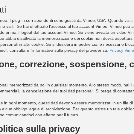
ti
imeo. I plug-in corrispondenti sono gestiti da Vimeo, USA. Quando visiti 
ne visiti. Se hai effettuato l'accesso al tuo account Vimeo, Vimeo può
 prima il logout dal tuo account Vimeo. Se viene avviato un video Vimeo
e abbia disattivato la memorizzazione dei cookie non dovrà aspettarsi t
ersonali in altri cookie. Se si desidera impedire ciò, è necessario blo
meo", consultare l'informativa sulla privacy del provider su:
Privacy Vim
azione, correzione, sospensione, 
ersonali memorizzati da noi in qualsiasi momento. Allo stesso modo, hai il 
commerciali, la cancellazione dei tuoi dati personali. Si prega di contattar
 in ogni momento, questi dati devono essere memorizzati in un file di b
a alcun obbligo legale di archiviazione. Per quanto esiste un tale obbligo,
so comunicandoci con effetto per il futuro.
litica sulla privacy