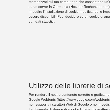
memorizzati sul tuo computer e che consentono un'ana
su un server in Germania (Hetzner Rechenzentrum). L
impedire l'installazione di cookie modificando le imp
essere disponibili. Puoi decidere se un cookie di an
vari dati statistici.
Utilizzo delle librerie di
Per rendere il nostro contenuto corretto e graficament
Google Webfonts (https://www.google.com/webfonts/). 
non supporta i caratteri Web di Google o ne impedisce
La chiamata di librerie di script o librerie di carat