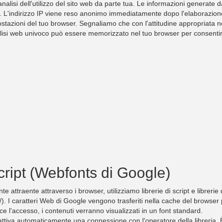
lisi dell'utilizzo del sito web da parte tua. Le informazioni generate d
'indirizzo IP viene reso anonimo immediatamente dopo l'elaborazione e 
ostazioni del tuo browser. Segnaliamo che con l'attitudine appropriata n
alisi web univoco può essere memorizzato nel tuo browser per consentire
 script (Webfonts di Google)
e attraente attraverso i browser, utilizziamo librerie di script e librer
I caratteri Web di Google vengono trasferiti nella cache del browser p
 l'accesso, i contenuti verranno visualizzati in un font standard.
teri attiva automaticamente una connessione con l'operatore della librer