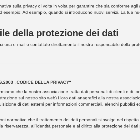
rmativa sulla privacy di volta in volta per garantire che sia conforme agli
e ad esempio: Ad esempio, quando si introducono nuovi servizi. La tua nuo
e della protezione dei dati
i una e-mail o contattate direttamente il nostro responsabile della prot
30.06.2003 „CODICE DELLA PRIVACY“
ormiamo che la nostra associazione tratta dati personali di clienti e di f
trazione sul nostro sito web) i loro dati anagrafici alla nostra associazion
sizione di dati esterni per informazioni commerciali, elenchi pubblici ecc
ni normative che il trattamento dei dati personali si svolge nel rispetto d
la riservatezza, all’identità personale e al diritto alla protezione dei dati