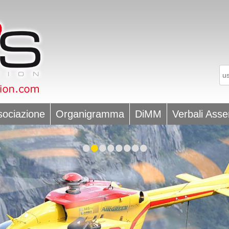
sociazione
Organigramma
DiMM
Verbali Ass
•
•
•
•
•
•
•
•