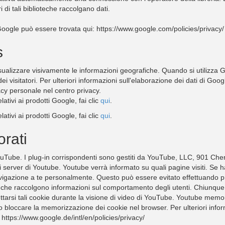
i di tali biblioteche raccolgano dati.
a Google può essere trovata qui: https://www.google.com/policies/privacy/
s
sualizzare visivamente le informazioni geografiche. Quando si utilizza G
ei visitatori. Per ulteriori informazioni sull'elaborazione dei dati di Goo
acy personale nel centro privacy.
lativi ai prodotti Google, fai clic
qui
.
lativi ai prodotti Google, fai clic
qui
.
rati
 YouTube. I plug-in corrispondenti sono gestiti da YouTube, LLC, 901 Ch
i server di Youtube. Youtube verrà informato su quali pagine visiti. Se 
gazione a te personalmente. Questo può essere evitato effettuando pri
kie che raccolgono informazioni sul comportamento degli utenti. Chiunqu
tarsi tali cookie durante la visione di video di YouTube. Youtube memori
io bloccare la memorizzazione dei cookie nel browser. Per ulteriori infor
 https://www.google.de/intl/en/policies/privacy/