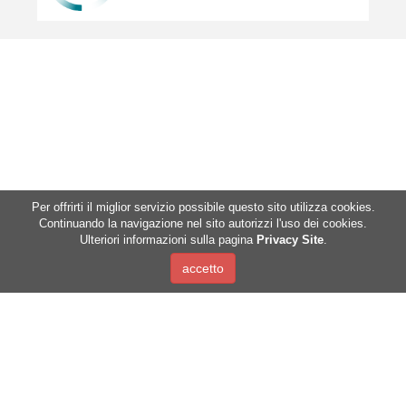
Per offrirti il miglior servizio possibile questo sito utilizza cookies.
Continuando la navigazione nel sito autorizzi l'uso dei cookies.
Ulteriori informazioni sulla pagina
Privacy Site
.
Mountain Hems Association
c/o Fondazione Alessandro Volta
Via per Cernobbio, 11
22100 Como
C.F. 91052040077