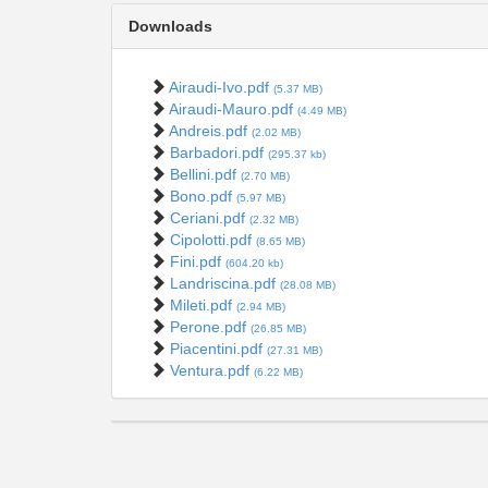
Downloads
Airaudi-Ivo.pdf
(5.37 MB)
Airaudi-Mauro.pdf
(4.49 MB)
Andreis.pdf
(2.02 MB)
Barbadori.pdf
(295.37 kb)
Bellini.pdf
(2.70 MB)
Bono.pdf
(5.97 MB)
Ceriani.pdf
(2.32 MB)
Cipolotti.pdf
(8.65 MB)
Fini.pdf
(604.20 kb)
Landriscina.pdf
(28.08 MB)
Mileti.pdf
(2.94 MB)
Perone.pdf
(26.85 MB)
Piacentini.pdf
(27.31 MB)
Ventura.pdf
(6.22 MB)