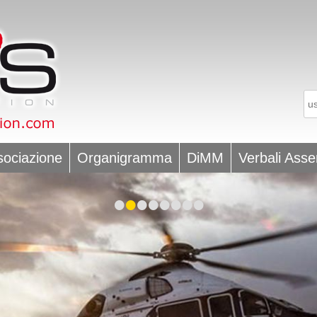
sociazione
Organigramma
DiMM
Verbali Ass
•
•
•
•
•
•
•
•