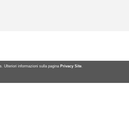
es. Ulteriori informazioni sulla pagina
Privacy Site
.
: www.hems-association.com
ail: info@hems-association.com
orto tecnico per il sito:
port@hems-association.com