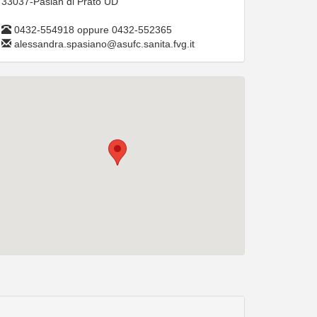
33037-Pasian di Prato UD
0432-554918 oppure 0432-552365
alessandra.spasiano@asufc.sanita.fvg.it