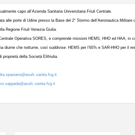
ualmente capo all’Azienda Sanitaria Universitaria Friuli Centrale.
a alle porte di Udine presso la Base del 2° Stormo dell’Aeronautica Militare
ella Regione Friuli Venezia Giulia.
 la Centrale Operativa SORES, e comprende missioni HEMS, HHO ed HAA, in c
o, sia diurne che notturne, così suddivise: HEMS per l’65% e SAR-HHO per il r
 proprietà della Società Elifriulia.
dra.spasiano@asufc.sanita.fvg.it
sio.sappada@asufc.sanita.fvg.it