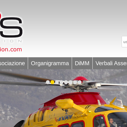
sociazione
Organigramma
DiMM
Verbali Ass
•
•
•
•
•
•
•
•