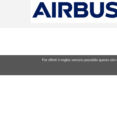
Per offrirti il miglior servizio possibile questo si
Mountain Hems Ass
c/o Fondazione Ales
Via per Cernobbio, 
22100 Como
C.F. 91052040077