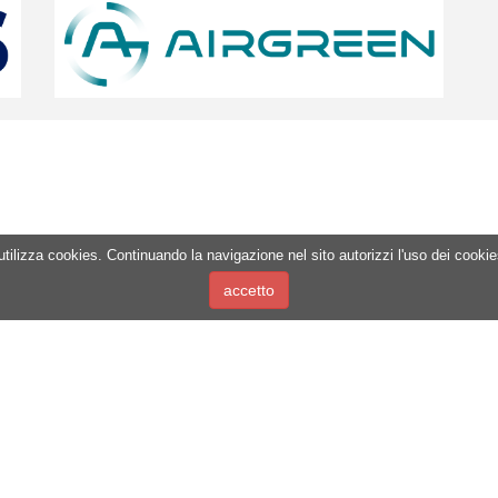
to utilizza cookies. Continuando la navigazione nel sito autorizzi l'uso dei cooki
ociation
Segreteria
Web
sandro Volta
(lun-ven orario ufficio)
e-m
11
fisso: +39 031 579812
supp
mob: +39 351 5554237
sup
fax: +39 031 573395